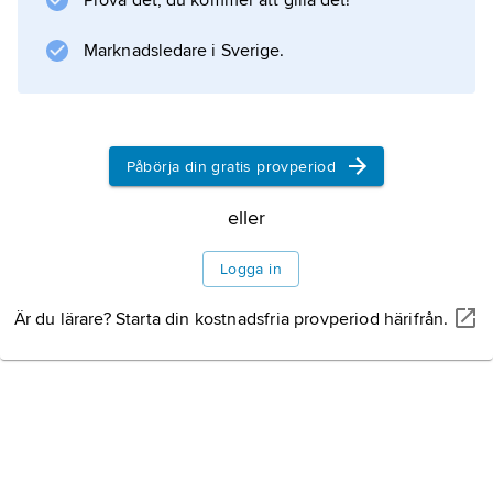
Prova det, du kommer att gilla det!
Marknadsledare i Sverige.
Påbörja din gratis provperiod
eller
Logga in
Är du lärare? Starta din kostnadsfria provperiod härifrån.