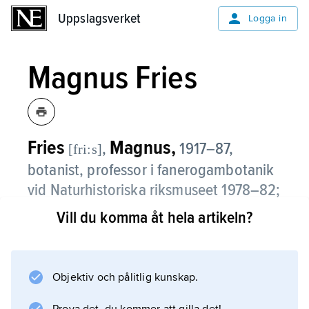
Uppslagsverket
Uppslagsverket
Logga in
Magnus Fries
Fries
Magnus,
,
1917–87,
[fri:s]
botanist, professor i fanerogambotanik
vid Naturhistoriska riksmuseet 1978–82;
jämför släktartikel
Fries
(efter Joen
Vill du komma åt hela artikeln?
Brynjelsson).
Magnus Fries bedrev forskning i pollenanalys
Objektiv och pålitlig kunskap.
och utgav skrifter i växtgeografi och
vegetationshistoria, och han fullföljde arbetet