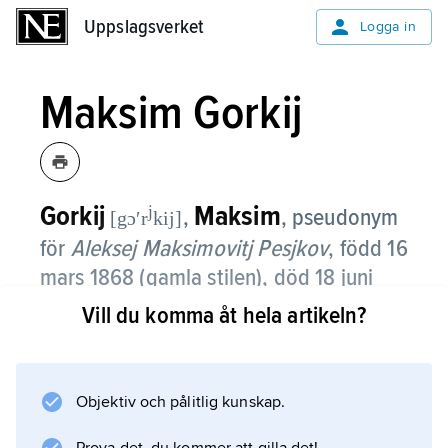
Uppslagsverket
Uppslagsverket
Logga in
Maksim Gorkij
Gorkij
Maksim
j
,
,
pseudonym
[gɔʹr
kij]
för
Aleksej Maksimovitj Pesjkov
, född 16
mars 1868 (gamla stilen), död 18 juni
1936, rysk författare.
Vill du komma åt hela artikeln?
Född i en utblottad hantverkarfamilj i Nizjnij
Novgorod vid Volga växte Maksim Gorkij upp
Objektiv och pålitlig kunskap.
hos släktingar och fick endast några månaders
skolutbildning. År 1892 publicerade han under