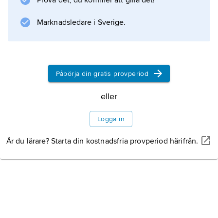
Prova det, du kommer att gilla det!
Marknadsledare i Sverige.
Påbörja din gratis provperiod
eller
Logga in
Är du lärare? Starta din kostnadsfria provperiod härifrån.