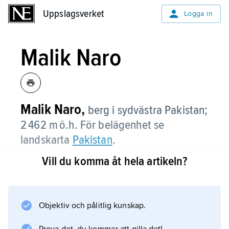
Uppslagsverket
Uppslagsverket
Logga in
Malik Naro
Malik Naro,
berg i sydvästra Pakistan;
2 462 m ö.h. För belägenhet se
landskarta
Pakistan
.
Vill du komma åt hela artikeln?
Information om artikeln
Objektiv och pålitlig kunskap.