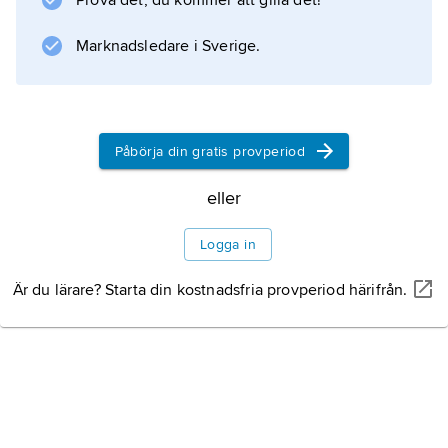
Prova det, du kommer att gilla det!
värdegrund. Arbetarpartiet är ett
socialdemokratiskt parti som förespråkar ett
Marknadsledare i Sverige.
större statligt ingripande i ekonomi och
samhällsliv. Skillnaderna mellan partierna, som
särskilt under 1960- och
Påbörja din gratis provperiod
eller
Information om artikeln
Logga in
Är du lärare? Starta din kostnadsfria provperiod härifrån.