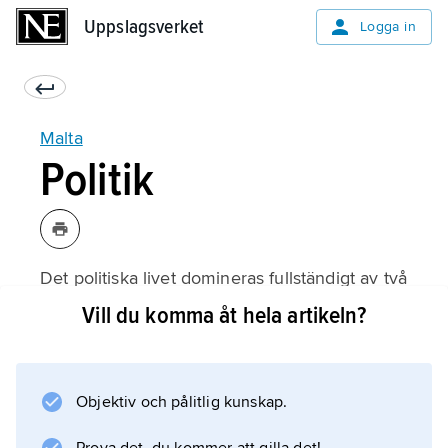
Uppslagsverket
Uppslagsverket
Logga in
Malta
Politik
Det politiska livet domineras fullständigt av två
partier:
Vill du komma åt hela artikeln?
Partit Nazzjonalista
('Nationalistpartiet', PN) och
Partit Laburista
Objektiv och pålitlig kunskap.
('Arbetarpartiet', PL). Nationalistpartiet är ett
marknadsliberalt parti med kristen