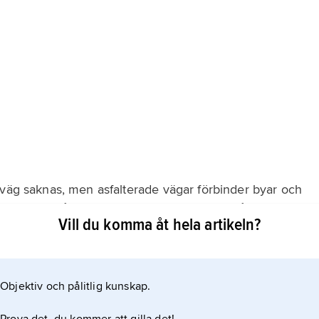
nväg saknas, men asfalterade vägar förbinder byar och
et finns också ett väl utbyggt bussnät och många
Vill du komma åt hela artikeln?
sen Luqa, belägen mitt på huvudön, har många
rdafrika.
Objektiv och pålitlig kunskap.