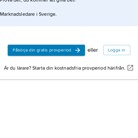
Prova det, du kommer att gilla det!
Marknadsledare i Sverige.
eller
Påbörja din gratis provperiod
Logga in
Är du lärare? Starta din kostnadsfria provperiod härifrån.