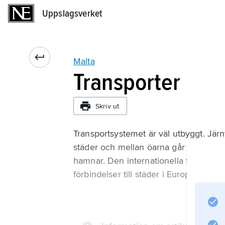
Uppslagsverket
Uppslagsverket
Malta
Transporter
Skriv ut
Transportsystemet är väl utbyggt. Jär
städer och mellan öarna går färjor. D
hamnar. Den internationella flygplat
förbindelser till städer i Europa och No