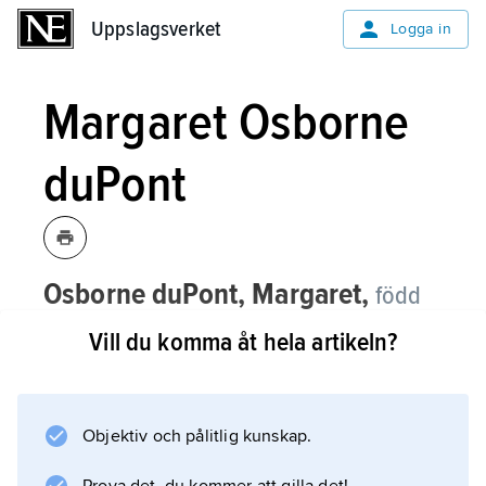
Uppslagsverket
Uppslagsverket
Logga in
Margaret Osborne
duPont
Osborne duPont, Margaret,
född
Osborne, 1918–2012, amerikansk
Vill du komma åt hela artikeln?
tennisspelare.
Med sammanlagt 25 titlar är Margaret
Osborne duPont den segerrikaste spelaren i
Objektiv och pålitlig kunskap.
US Opens historia. Hon vann tre raka