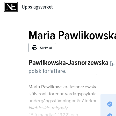
Uppslagsverket
Uppslagsverket
Maria Pawlikowsk
Skriv ut
Pawlikowska-Jasnorzewska
[p
polsk författare.
Maria Pawlikowska-Jasnorzewskas diktning, 
självironi, förenar vardagspsykologi med 
undergångsstämningar är återkommande mot
Niebieskie migdały
(’Blå mandlar’, 1922) och