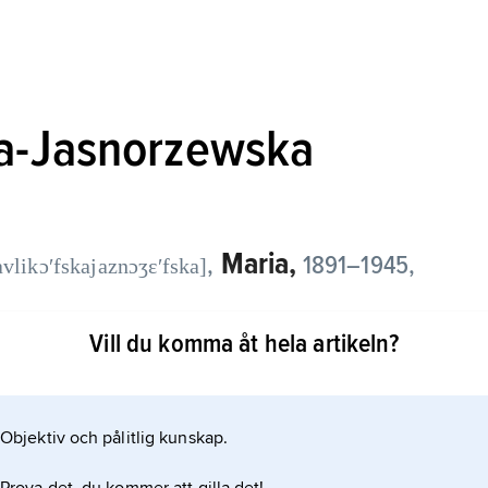
a-Jasnorzewska
Maria,
,
1891–1945,
avlikɔʹfskajaznɔʒɛʹfska]
Vill du komma åt hela artikeln?
som präglas av stark sinnlig glöd och inte sällan
djuptänkthet. Ensamhets- och
iv i hennes verk, till exempel i
Objektiv och pålitlig kunskap.