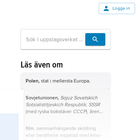
Logga in
Läs även om
Polen,
stat i mellersta Europa.
Sovjetunionen,
Sojuz Sovetskich
Sotsialistitjeskich Respublik
,
SSSR
(med ryska bokstäver
CCCP
), åren
1922–91 statsbildning i nordöstra
Europa och norra Asien; 22,4
film
, sammanhängande skildring
2
miljoner km
, 288,6 miljoner
eller berättelse inspelad med kino-