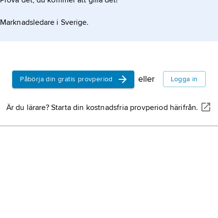
Prova det, du kommer att gilla det!
Marknadsledare i Sverige.
eller
Påbörja din gratis provperiod
Logga in
Är du lärare? Starta din kostnadsfria provperiod härifrån.