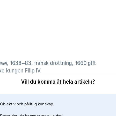
èse
),
1638–83, fransk drottning, 1660 gift
ske kungen Filip
IV
.
Vill du komma åt hela artikeln?
vig enligt en överenskommelse i anslutning till den
. Efter Filips död tog Ludvig Maria Teresias
inleda krig (devolutionskriget). Med kungen hade
Objektiv och pålitlig kunskap.