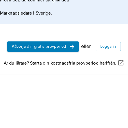
Prova det, du kommer att gilla det!
Marknadsledare i Sverige.
eller
Påbörja din gratis provperiod
Logga in
Är du lärare? Starta din kostnadsfria provperiod härifrån.