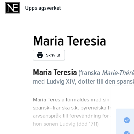
Uppslagsverket
Uppslagsverket
Maria Teresia
Skriv ut
Maria Teresia
(franska
Marie-Thér
med Ludvig
XIV
, dotter till den span
Maria Teresia förmäldes med sin kusin Lud
spansk–franska s.k. pyreneiska freden 1659
arvsanspråk till förevändning för att 1667 
hon sonen Ludvig (död 1711).