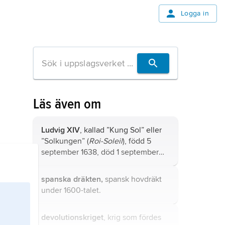
Logga in
Läs även om
Ludvig XIV
, kallad ”Kung Sol” eller
”Solkungen” (
Roi-Soleil
), född 5
september 1638, död 1 september
1715, kung av Frankrike från 1643,
son till Ludvig XIII och Anna av
spanska dräkten,
spansk hovdräkt
Österrike.
under 1600-talet.
devolutionskriget
, krig som fördes