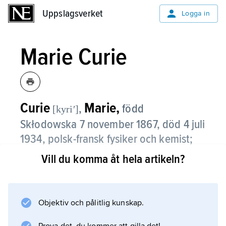
Uppslagsverket
Uppslagsverket
Logga in
Marie Curie
Curie
Marie,
,
född
[kyriʹ]
Skłodowska 7 november 1867, död 4 juli
1934, polsk-fransk fysiker och kemist;
jämför släktartikel
Curie
.
Vill du komma åt hela artikeln?
Genom sina framstående vetenskapliga
insatser och sitt anspråkslösa sätt blev Marie
Curie en av sin samtids mest beundrade
Objektiv och pålitlig kunskap.
personligheter. Hon är ensam om att ha