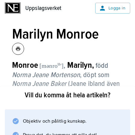
Uppslagsverket
Uppslagsverket
Logga in
Marilyn Monroe
Monroe
Marilyn,
u
,
född
[mənro
ʹ]
Norma Jeane Mortenson
, döpt som
Norma Jeane Baker
(Jeane ibland även
stavat
Jean
),
1926–62, amerikansk
Vill du komma åt hela artikeln?
skådespelerska.
Efter arbete som modell och flera små
Objektiv och pålitlig kunskap.
filmroller från 1948 uppmärksammades
Marilyn Monroe för sina biroller i