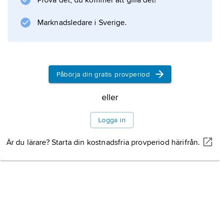
Prova det, du kommer att gilla det!
upptogs senare även av andra härskare (t.ex. i
Baden kring 1050). Jämför
Marknadsledare i Sverige.
markis
.
Påbörja din gratis provperiod
Information om artikeln
eller
Logga in
Är du lärare? Starta din kostnadsfria provperiod härifrån.