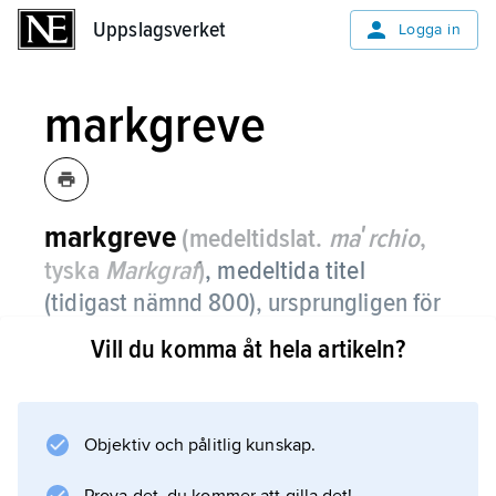
Uppslagsverket
Uppslagsverket
Logga in
markgreve
markgreve
(medeltidslat.
maʹrchio
,
tyska
Markgraf
)
,
medeltida titel
(tidigast nämnd 800), ursprungligen för
underordnade grevar i en mark
Vill du komma åt hela artikeln?
(gränsland), från och med Ludvig I (den
fromme) för markens ledare.
Objektiv och pålitlig kunskap.
I Italien användes titeln redan på 900-talet av
vissa familjer utan markgrevskap, och den