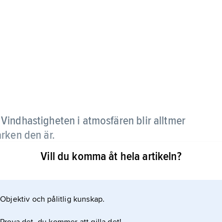
 Vindhastigheten i atmosfären blir alltmer
rken den är.
Vill du komma åt hela artikeln?
n annan riktning än vinden högre upp, på grund av
Objektiv och pålitlig kunskap.