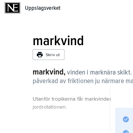
Uppslagsverket
Uppslagsverket
markvind
Skriv ut
markvind,
vinden i marknära skikt.
påverkad av friktionen ju närmare ma
Utanför tropikerna får markvinden också e
jordrotationen.