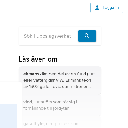
Logga in
Läs även om
ekmanskikt,
den del av en fluid (luft
eller vatten) där V.W. Ekmans teori
av 1902 gäller, dvs. där friktionen
mot marken eller bottnen är av
betydelse.
vind,
luftström som rör sig i
förhållande till jordytan.
gasutbyte,
den process som