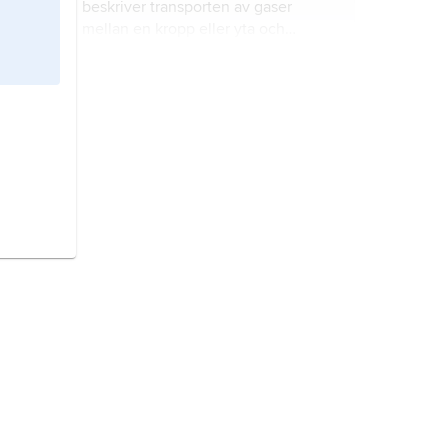
beskriver transporten av gaser
mellan en kropp eller yta och
omgivande medium.
inversion
, skikt i atmosfären där
temperaturen ökar med höjden.
gyro
,
gyroskop
, ett kardanskt
upphängt svänghjul,
gyrorotor
, som
är rotationssymmetriskt och har sin
största massa i periferin.
jetström,
ett tusentals km långt och
några hundratals km brett stråk av
kraftiga vindar i övre troposfären och
i stratosfären.
stadsklimat,
klimatförhållanden som
är typiska för en stad.
vindturbin,
teknisk anordning för att