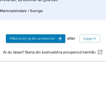
Prova det, du kommer att gilla det!
Marknadsledare i Sverige.
eller
Påbörja din gratis provperiod
Logga in
Är du lärare? Starta din kostnadsfria provperiod härifrån.