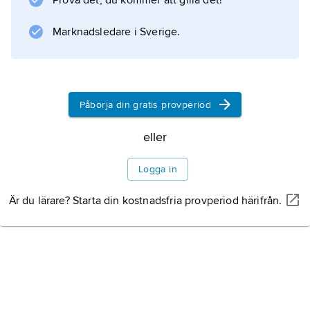
Prova det, du kommer att gilla det!
Marknadsledare i Sverige.
Påbörja din gratis provperiod
eller
Logga in
Är du lärare? Starta din kostnadsfria provperiod härifrån.