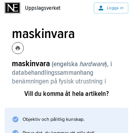
Uppslagsverket
Uppslagsverket
Logga in
maskinvara
maskinvara
(engelska
hardware
), i
databehandlingssammanhang
benämningen på fysisk utrustning i
motsats till
programvara
(engelska
Vill du komma åt hela artikeln?
software
), som är immateriell men som
behövs för att använda maskinvaran.
Objektiv och pålitlig kunskap.