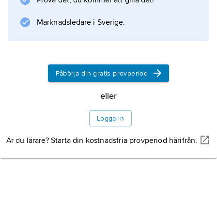
Prova det, du kommer att gilla det!
Information om artikeln
Marknadsledare i Sverige.
Påbörja din gratis provperiod
eller
Logga in
Är du lärare? Starta din kostnadsfria provperiod härifrån.