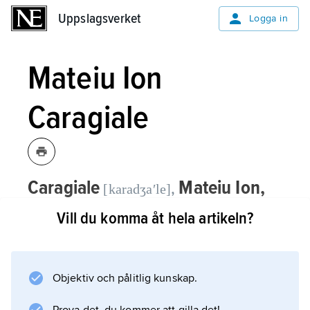
Uppslagsverket
Uppslagsverket
Logga in
Mateiu Ion
Caragiale
Caragiale
Mateiu Ion,
,
[karadʒaʹle]
1885–1936, rumänsk författare, son till
Vill du komma åt hela artikeln?
Ion Luca Caragiale.
Han skrev sonetter över historiska teman. I sin
Objektiv och pålitlig kunskap.
prosa blandade Mateiu Ion
Caragiale detaljerade realistiska skildringar