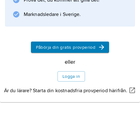
Prova det, du kommer att gilla det!
med fantastiska drag, till exempel i
Craii de Curtea-Veche
Marknadsledare i Sverige.
(’Herrarna från Curtea-Veche’, 1929).
Påbörja din gratis provperiod
Information om artikeln
eller
Logga in
Är du lärare? Starta din kostnadsfria provperiod härifrån.