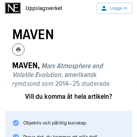
Uppslagsverket
Uppslagsverket
Logga in
MAVEN
MAVEN,
Mars Atmosphere and
Volatile Evolution
,
amerikansk
rymdsond som 2014–25 studerade
Mars
övre atmosfär från omloppsbana
Vill du komma åt hela artikeln?
kring planeten.
Sonden sändes upp med en
Atlasraket
Objektiv och pålitlig kunskap.
från