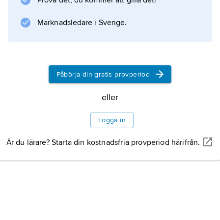
Prova det, du kommer att gilla det!
sedan var från 1906 till 1933, då han tvangs i
exil och valde att under allt längre perioder
Marknadsledare i Sverige.
arbeta
Påbörja din gratis provperiod
Information om artikeln
eller
Logga in
Är du lärare? Starta din kostnadsfria provperiod härifrån.