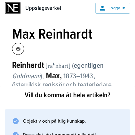
Uppslagsverket
Uppslagsverket
Logga in
Max Reinhardt
Reinhardt
i
(egentligen
[ra
ʹnhart]
Max,
Goldmann
),
1873–1943,
österrikisk regissör och teaterledare.
Vill du komma åt hela artikeln?
Reinhardt var under 1900-talets första
decennier en av Europas mest inflytelserika
teatermän. Efter en karriär som skådespelare
Objektiv och pålitlig kunskap.
började han 1903 regissera vid Deutsches
Theater i Berlin, vars chef och ägare han