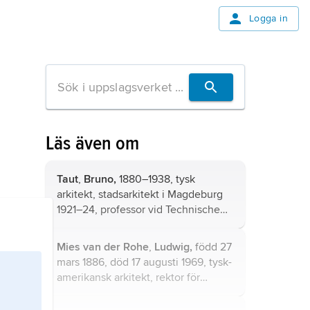
Logga in
Läs även om
Taut
,
Bruno,
1880–1938, tysk
arkitekt, stadsarkitekt i Magdeburg
1921–24, professor vid Technische
Hochschule i Berlin 1930–32 och vid
konstakademin i Istanbul 1936–38;
Mies van der Rohe
,
Ludwig,
född 27
bror till Max Taut.
mars 1886, död 17 augusti 1969, tysk-
amerikansk arkitekt, rektor för
Bauhaus i Dessau och Berlin 1930–
33, professor vid Illinois Institute of