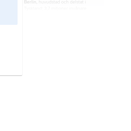
Berlin,
huvudstad och delstat i
Technology (IIT) i Chicago 1938–58.
Tyskland; 3,7 miljoner invånare
(2024).
Tyskland,
republik i norra
Mellaneuropa.
Österrike,
stat i Centraleuropa.
Schweiz
, stat i Mellaneuropa.
Japan,
stat i östra Asien.
Italien,
stat i södra Europa.
Frankrike,
stat i Västeuropa.