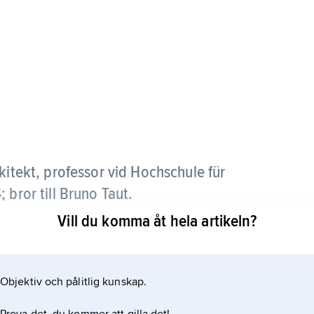
kitekt, professor vid Hochschule für
 bror till Bruno Taut.
Vill du komma åt hela artikeln?
ala arkitektoniska strävandena i Berlin efter första
 1920-talets början är tidiga exempel på
m skelettkonstruktioner av armerad betong.
Objektiv och pålitlig kunskap.