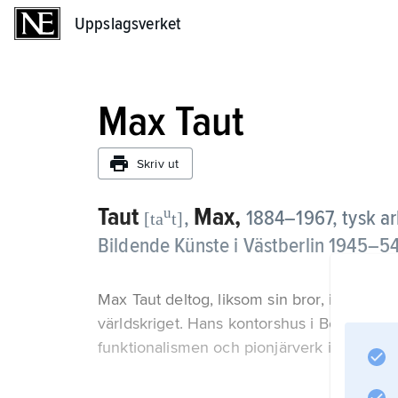
Uppslagsverket
Uppslagsverket
Max Taut
Skriv ut
Taut
Max,
u
,
1884–1967, tysk ar
[ta
t]
Bildende Künste i Västberlin 1945–54;
Max Taut deltog, liksom sin bror, i de radik
världskriget. Hans kontorshus i Berlin från
funktionalismen och pionjärverk i fråga o