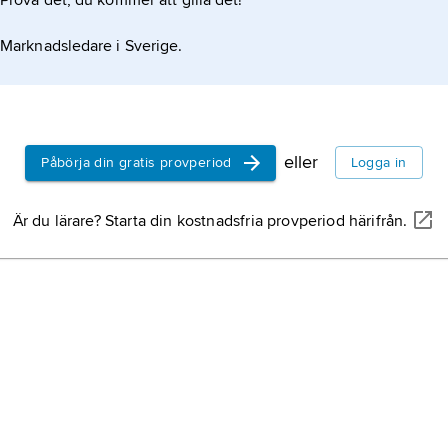
Prova det, du kommer att gilla det!
Marknadsledare i Sverige.
eller
Påbörja din gratis provperiod
Logga in
Är du lärare? Starta din kostnadsfria provperiod härifrån.