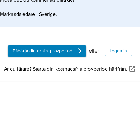
Prova det, du kommer att gilla det!
Marknadsledare i Sverige.
eller
Påbörja din gratis provperiod
Logga in
Är du lärare? Starta din kostnadsfria provperiod härifrån.