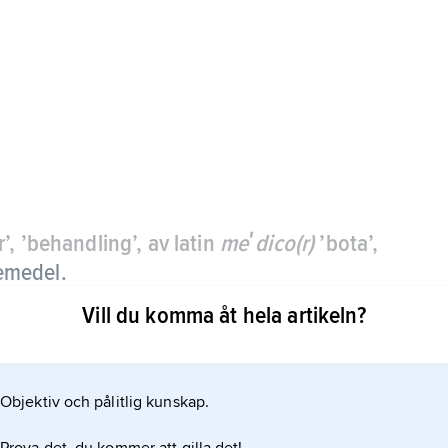
’, ’behandling’, av latin
meʹdico(r)
’bota’,
kemedel.
Vill du komma åt hela artikeln?
Objektiv och pålitlig kunskap.