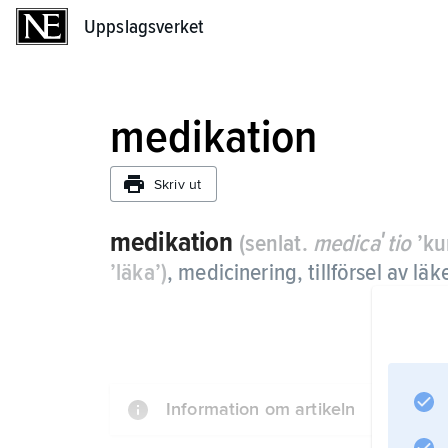
Uppslagsverket
Uppslagsverket
medikation
Skriv ut
medikation
(senlat.
medicaʹtio
’kur
’läka’)
, medicinering, tillförsel av lä
Information om artikeln