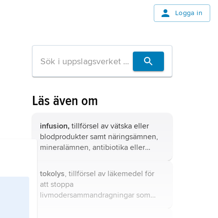
Logga in
Läs även om
infusion,
tillförsel av vätska eller
blodprodukter samt näringsämnen,
mineralämnen, antibiotika eller
andra läkemedel som intravenöst
”dropp” under längre tid (1–12
tokolys
, tillförsel av läkemedel för
timmar).
att stoppa
livmodersammandragningar som
börjat för tidigt under graviditeten;
avsikten är att undvika
förtidsbörd
.