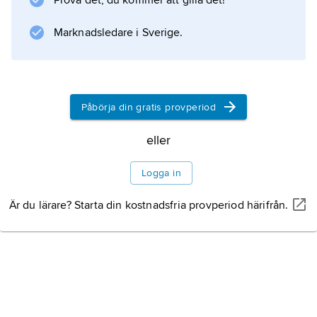
Prova det, du kommer att gilla det!
Mein Kampf
tryckt i 10 miljoner exemplar och översatt till
Marknadsledare i Sverige.
16 språk.
Påbörja din gratis provperiod
Information om artikeln
eller
Logga in
Är du lärare? Starta din kostnadsfria provperiod härifrån.