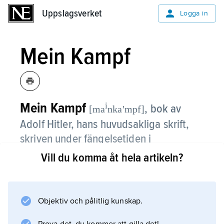
Uppslagsverket
Uppslagsverket
Logga in
Mein Kampf
Mein Kampf
i
,
bok av
[ma
nkaʹmpf]
Adolf Hitler, hans huvudsakliga skrift,
skriven under fängelsetiden i
Landsberg.
Vill du komma åt hela artikeln?
Första delen ”Uppgörelsen” utkom 1924, den
andra ”Den nationalsocialistiska rörelsen”
Objektiv och pålitlig kunskap.
1926. Fram till 1930 såldes knappt 20 000
exemplar, men före nazismens fall 1945 var