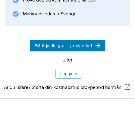
Prova det, du kommer att gilla det!
Marknadsledare i Sverige.
Påbörja din gratis provperiod
eller
Logga in
Är du lärare? Starta din kostnadsfria provperiod härifrån.