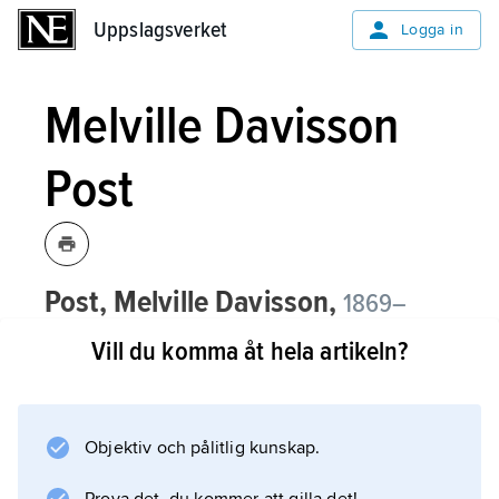
Uppslagsverket
Uppslagsverket
Logga in
Melville Davisson
Post
Post, Melville Davisson,
1869–
1930, amerikansk författare, jurist och
Vill du komma åt hela artikeln?
politiker.
Post framstår som en klassiker på
kriminalnovellens område.
Objektiv och pålitlig kunskap.