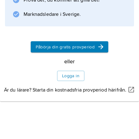
Prova det, du kommer att gilla det!
Marknadsledare i Sverige.
Information om artikeln
Påbörja din gratis provperiod
eller
Logga in
Är du lärare? Starta din kostnadsfria provperiod härifrån.