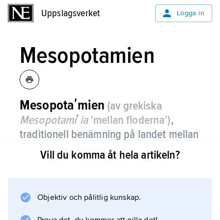
Uppslagsverket
Uppslagsverket
Logga in
Mesopotamien
Mesopotaʹmien
(av grekiska
Mesopotamiʹia
’mellan floderna’)
,
traditionell benämning på landet mellan
floderna Eufrat och Tigris, delvis även
Vill du komma åt hela artikeln?
områdena öster och väster därom.
När benämningen infördes av grekerna under
Alexander den store användes den i
Objektiv och pålitlig kunskap.
huvudsak endast för norra delen av detta