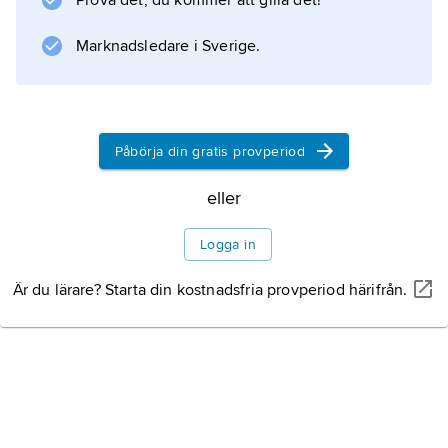
Prova det, du kommer att gilla det!
område, motsvarande Assyrien; södra delen
kallades Babylonien. Denna mer begränsade
Marknadsledare i Sverige.
definition används ibland fortfarande i
Mellanöstern.
Påbörja din gratis provperiod
Information om artikeln
eller
Logga in
Är du lärare? Starta din kostnadsfria provperiod härifrån.