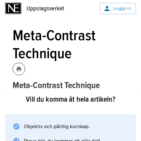
Uppslagsverket
Uppslagsverket
Logga in
Meta-Contrast
Technique
Meta-Contrast Technique
,
MCT
, ett
[meʹtəkɔʹntrɑ:st tekni:ʹk]
Vill du komma åt hela artikeln?
personlighetstest som utnyttjar
metakontrast
.
Objektiv och pålitlig kunskap.
Om andra stimulus i ett stimuluspar är en bild
som föreställer en neutral situation och första