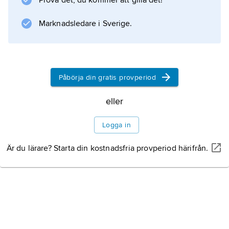
Prova det, du kommer att gilla det!
stimulus är en hotfull karaktär kan man
studera hur iakttagaren påverkas av hotbilden
Marknadsledare i Sverige.
dels när den ännu är maskerad, dvs. när den
visas under alltför kort tid för att klart
uppfattas, dels när den
Påbörja din gratis provperiod
eller
Information om artikeln
Logga in
Är du lärare? Starta din kostnadsfria provperiod härifrån.