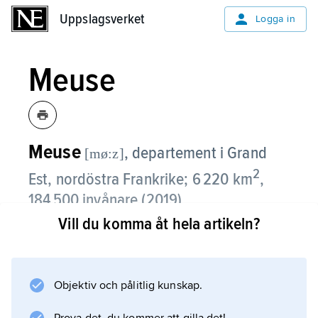
Uppslagsverket
Uppslagsverket
Logga in
Meuse
Meuse
,
departement i Grand
[mø:z]
2
Est, nordöstra Frankrike; 6 220 km
,
184 500 invånare (2019).
Vill du komma åt hela artikeln?
Meuse är beläget kring floden Meuses (Maas)
övre lopp och är en mycket glest befolkad
och till stora delar ruralt dominerad region.
Objektiv och pålitlig kunskap.
Invånarantalet har minskat med 1/3 under de
senaste hundra åren. Jordbruket domineras