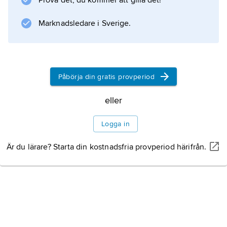
Prova det, du kommer att gilla det!
av boskapsskötsel och odling av spannmål
och frukt (plommon och aprikoser). Industrin
Marknadsledare i Sverige.
består främst av mindre
Påbörja din gratis provperiod
Information om artikeln
eller
Logga in
Är du lärare? Starta din kostnadsfria provperiod härifrån.