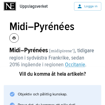
Uppslagsverket
Uppslagsverket
Logga in
Midi–Pyrénées
Midi–Pyrénées
,
tidigare
[midipireneʹ]
region i sydvästra Frankrike, sedan
2016 ingående i regionen
Occitanie
.
Vill du komma åt hela artikeln?
Midi–Pyrénées är en tämligen glesbefolkad
region som länge hade en vikande
befolkning. Stora delar, speciellt i Pyrenéerna
och Centralmassivet, avfolkas fortfarande,
Objektiv och pålitlig kunskap.
men Toulouseområdet har till följd av