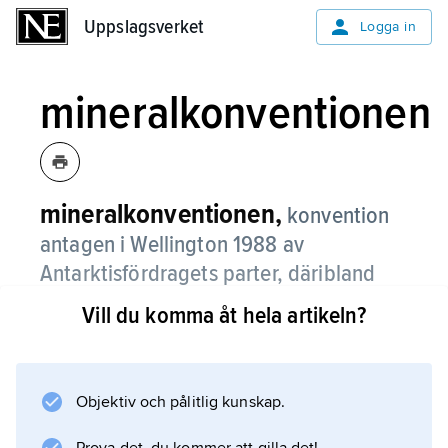
Uppslagsverket
Uppslagsverket
Logga in
mineralkonventionen
mineralkonventionen,
konvention
antagen i Wellington 1988 av
Antarktisfördragets parter, däribland
Sverige.
Vill du komma åt hela artikeln?
Diskussionerna om en mineralkonvention
påbörjades under 1970-talet, då ovisshet ännu
rådde om såväl tillgången på mineral i
Objektiv och pålitlig kunskap.
Antarktis som om huruvida dessa var