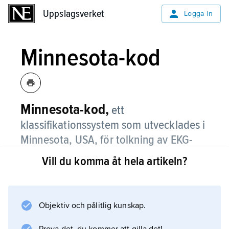
Uppslagsverket
Uppslagsverket
Logga in
Minnesota-kod
Minnesota-kod,
ett
klassifikationssystem som utvecklades i
Minnesota, USA, för tolkning av EKG-
registreringar.
Vill du komma åt hela artikeln?
Minnesota-koden används framför allt vid
epidemiologiska undersökningar för att
möjliggöra enhetlig klassifikation av EKG-
Objektiv och pålitlig kunskap.
förändringar. Därvid används objektiva och