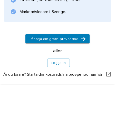
Prova det, du kommer att gilla det!
småfarmer nästan helt byggde på stora
bomullsplantager.
Marknadsledare i Sverige.
Information om artikeln
Påbörja din gratis provperiod
eller
Logga in
Är du lärare? Starta din kostnadsfria provperiod härifrån.