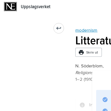
Uppslagsverket
Uppslagsverket
modernism
Littera
Skriv ut
N. Söderblom,
Religionsprobleme
1–2 (1910).
Informatio