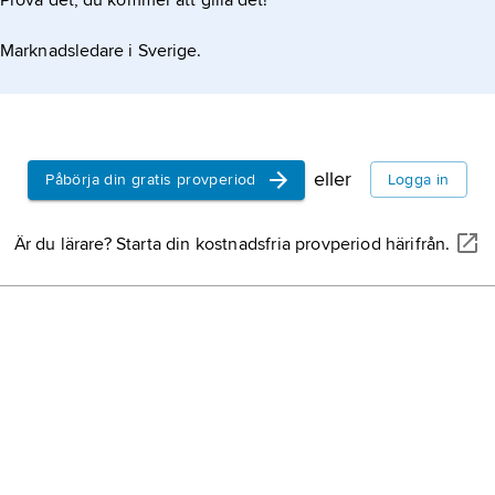
Prova det, du kommer att gilla det!
libera
prote
Marknadsledare i Sverige.
för et
obund
välsi
tillö
beskyd
eller
Påbörja din gratis provperiod
Logga in
tradit
Barth
Är du lärare? Starta din kostnadsfria provperiod härifrån.
decem
profe
och B
ekum
kyrkl
krist
från 
anhän
utlov