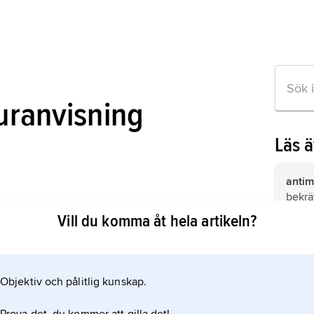
turanvisning
Läs 
antim
bekräf
t inom katolicism och protestantism
den r
Vill du komma åt hela artikeln?
Tyrrel
romer
jesuit
Objektiv och pålitlig kunskap.
n om artikeln