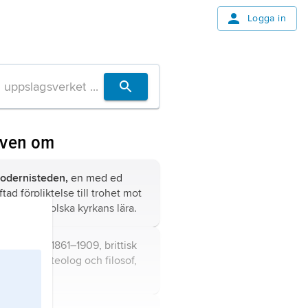
Logga in
även om
odernisteden,
en med ed
tad förpliktelse till trohet mot
omersk-katolska kyrkans lära.
l
,
George,
1861–1909, brittisk
sk-katolsk teolog och filosof,
.