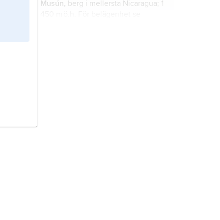
Musún,
berg i mellersta Nicaragua; 1
450 m ö.h. För belägenhet se
landskarta
Nicaragua
.
Saslaya,
berg i norra Nicaragua; 1
650 m ö.h. För belägenhet se
landskarta
Nicaragua
.
Paso del Cascal,
berg i södra
Nicaragua; 1 133 m ö.h. För
belägenhet se landskarta
Nicaragua
.
Mogotón,
berg i nordvästra
Nicaragua; 2 103 m ö.h. För
belägenhet se landskarta
Nicaragua
.
Ineu,
berg i norra Rumänien; 2 280
m ö.h. För belägenhet se landskarta
Rumänien
.