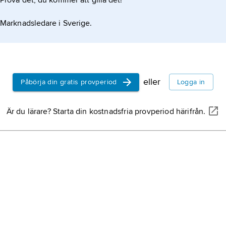
Prova det, du kommer att gilla det!
Marknadsledare i Sverige.
eller
Påbörja din gratis provperiod
Logga in
Är du lärare? Starta din kostnadsfria provperiod härifrån.