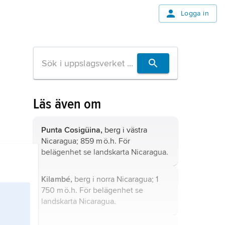
Logga in
Läs även om
Punta Cosigüina,
berg i västra
Nicaragua; 859 m ö.h. För
belägenhet se landskarta
Nicaragua
.
Kilambé,
berg i norra Nicaragua; 1
750 m ö.h. För belägenhet se
landskarta
Nicaragua
.