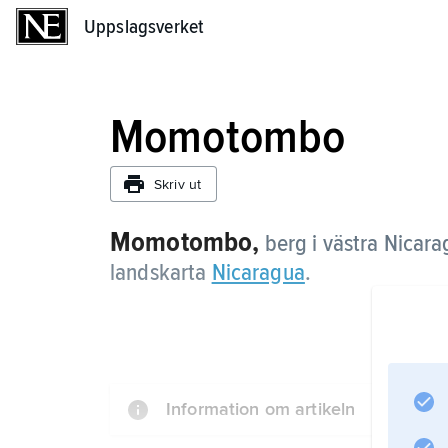
Uppslagsverket
Uppslagsverket
Momotombo
Skriv ut
Momotombo,
berg i västra Nicara
landskarta
Nicaragua
.
Information om artikeln