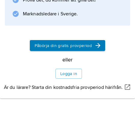
Prova det, du kommer att gilla det!
Marknadsledare i Sverige.
Information om artikeln
Påbörja din gratis provperiod
eller
Logga in
Är du lärare? Starta din kostnadsfria provperiod härifrån.