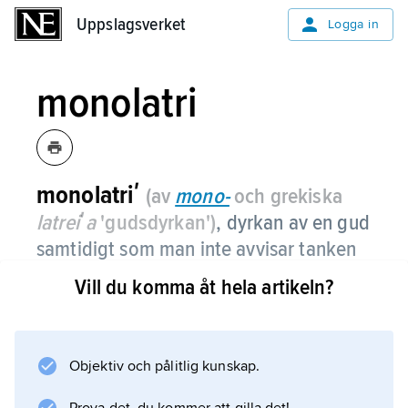
Uppslagsverket
Uppslagsverket
Logga in
monolatri
monolatriʹ
(av
mono-
och grekiska
latreiʹa
'gudsdyrkan')
,
dyrkan av en gud
samtidigt som man inte avvisar tanken
på att det kan finnas andra gudar för
Vill du komma åt hela artikeln?
andra folk eller folkgrupper.
Jämför
Gud
Objektiv och pålitlig kunskap.
(Typer av gudstro).