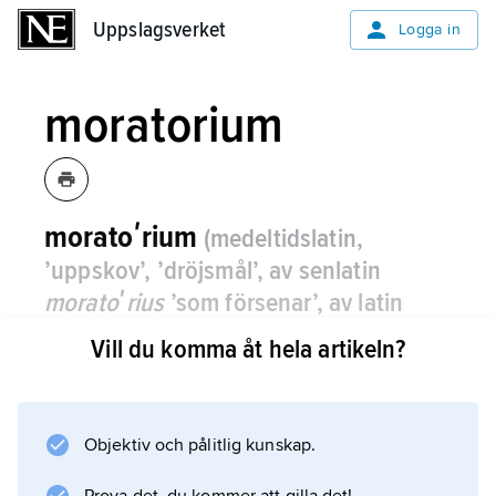
Uppslagsverket
Uppslagsverket
Logga in
moratorium
moratoʹrium
(medeltidslatin,
’uppskov’, ’dröjsmål’, av senlatin
moratoʹrius
’som försenar’, av latin
moʹror
’försena’)
,
latinsk term för
Vill du komma åt hela artikeln?
anstånd med betalning av skuld.
Sådant anstånd kan under extraordinära
krisförhållanden i samhället medges enligt
Objektiv och pålitlig kunskap.
bestämmelserna i moratorielagen. I samband