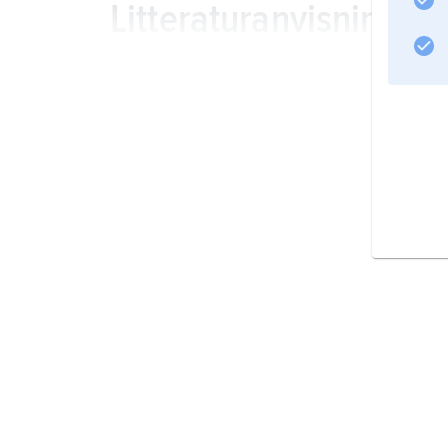
Litteraturanvisning
Information om artikeln