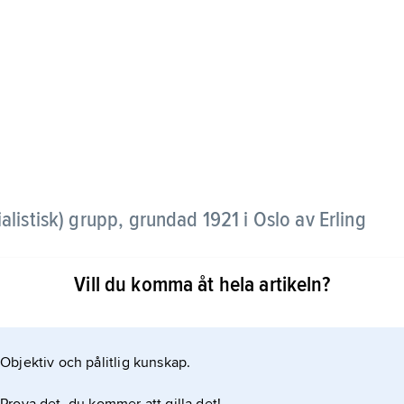
alistisk) grupp, grundad 1921 i Oslo av Erling
Vill du komma åt hela artikeln?
ot Dag, präglades till stor del av grundarens
ikalism. M. fick stor betydelse under 1920-talets
923 Martin Tranmæl och majoriteten i partiet vid
Objektiv och pålitlig kunskap.
till Norges kommunistiska parti,