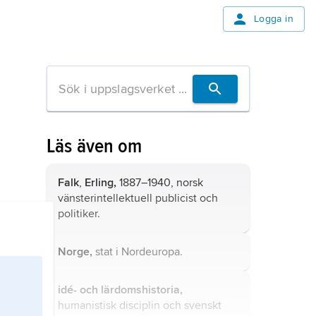
Logga in
Läs även om
Falk
,
Erling,
1887–1940, norsk
vänsterintellektuell publicist och
politiker.
Norge,
stat i Nordeuropa.
idé- och lärdomshistoria,
humanistisk disciplin och svenskt