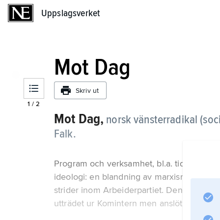
Uppslagsverket
Uppslagsverket
Mot Dag
Skriv ut
1
/
2
Mot Dag,
norsk vänsterradikal (soci
Falk.
Program och verksamhet, bl.a. tidskriften M
ideologi: en blandning av marxism och synd
strider inom Arbeiderpartiet. Den stödde 1
utträdet ur Komintern men anslöt sig 1927 