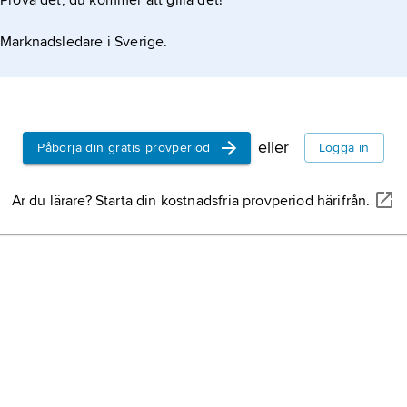
Prova det, du kommer att gilla det!
Marknadsledare i Sverige.
eller
Påbörja din gratis provperiod
Logga in
Är du lärare? Starta din kostnadsfria provperiod härifrån.