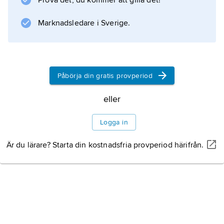
Prova det, du kommer att gilla det!
Marknadsledare i Sverige.
Påbörja din gratis provperiod
eller
Logga in
Är du lärare? Starta din kostnadsfria provperiod härifrån.