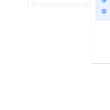
Litteraturanvisning
Information om artikeln