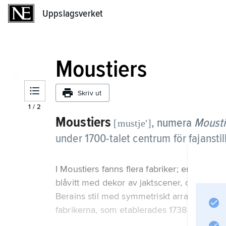
Uppslagsverket
Uppslagsverket
Moustiers
Skriv ut
1
/
2
Moustiers
, numera
Mousti
[mustjeʹ]
under 1700-talet centrum för fajanstil
I Moustiers fanns flera fabriker; en av de st
blåvitt med dekor av jaktscener, omgivna 
Berains stil med symmetriskt arrangerade 
fabrikerna, som etablerades 1738, framstäl