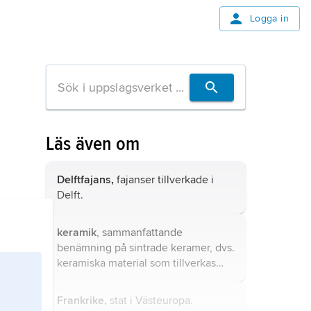
Logga in
Läs även om
Delftfajans,
fajanser tillverkade i
Delft.
keramik
, sammanfattande
benämning på sintrade keramer, dvs.
keramiska material som tillverkas
genom att en blandning av
råmaterialpulver och olika tillsatser
Frankrike,
stat i Västeuropa.
formas, varefter den porösa