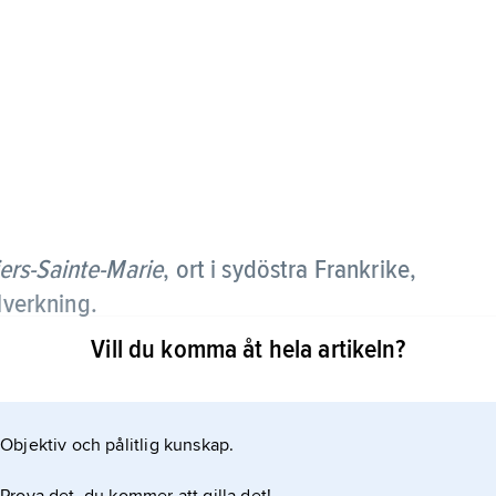
ers-Sainte-Marie
, ort i sydöstra Frankrike,
lverkning.
Vill du komma åt hela artikeln?
örre, grundad 1679, är främst känd för stora fat i
av lambrekänger. Omkring 1710 tillkom dekorer i
figurer, urnor med mera. Vid en av de andra
Objektiv och pålitlig kunskap.
ldes