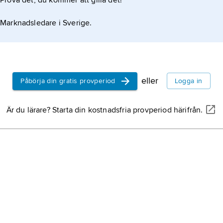
Prova det, du kommer att gilla det!
Marknadsledare i Sverige.
eller
Påbörja din gratis provperiod
Logga in
Är du lärare? Starta din kostnadsfria provperiod härifrån.