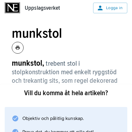
Uppslagsverket
Uppslagsverket
Logga in
munkstol
munkstol,
trebent stol i
stolpkonstruktion med enkelt ryggstöd
och trekantig sits, som regel dekorerad
med fornnordiskt inspirerade mönster i
Vill du komma åt hela artikeln?
karvsnitt och nagelskärning.
Munkstolen, som går tillbaka på en medeltida
modell, förekom under 1800-talets senare del
Objektiv och pålitlig kunskap.
och tidigt 1900-tal. Även hela möblemang