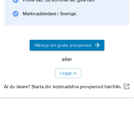
Prova det, du kommer att gilla det!
utfördes i denna stil.
Marknadsledare i Sverige.
Information om artikeln
Påbörja din gratis provperiod
eller
Logga in
Är du lärare? Starta din kostnadsfria provperiod härifrån.