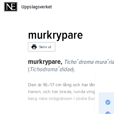
Uppslagsverket
Uppslagsverket
murkrypare
Skriv ut
murkrypare,
Tichoʹdroma muraʹri
(
Tichodromaʹdidae
).
Den är 16–17 cm lång och har lång, böjd n
hanen, och har breda, runda vingar med stor
berg nära snögränsen i södra Europa och ös