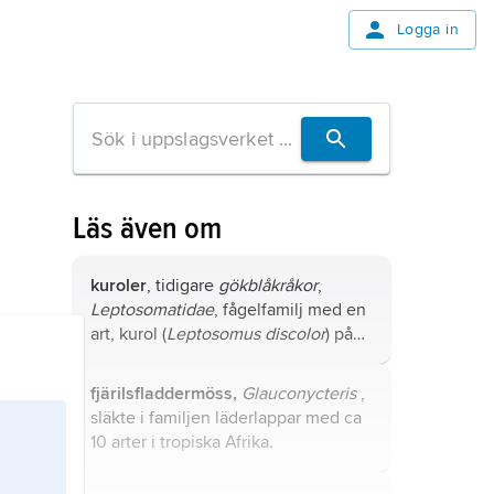
Logga in
Läs även om
kuroler
, tidigare
gökblåkråkor
,
Leptosomatidae
, fågelfamilj med en
art, kurol (
Leptosomus discolor
) på
Madagaskar och Komorerna.
fjärilsfladdermöss,
Glauconycteris
,
släkte i familjen läderlappar med ca
10 arter i tropiska Afrika.