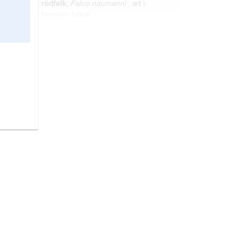
rödfalk,
Falco naumanni
, art i
familjen falkar.
punaspett,
tidigare
klippspett,
Colaptes rupicola
, art i
fågelfamiljen hackspettar.
skrattkokaburra
,
Dacelo
novaeguineae
,
tidigare
kookaburra
,
skrattfågel
, den
största arten i fågelfamiljen
kungsfiskare.
biätare,
Merops apiaster
, art i
fågelfamiljen biätare.
ibisnäbb,
Ibidorhyncha struthersii
,
den enda arten i vadarfågelfamiljen
ibisnäbbar (
Ibidorhynchidae
).