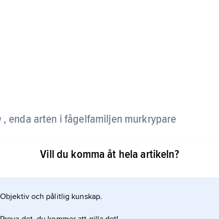
a
, enda arten i fågelfamiljen murkrypare
Vill du komma åt hela artikeln?
äbb. Den är grå med svart på undersidan, mest hos
a röda fält och vita fläckar. Arten häckar i höga
terut till Himalaya. Den livnär sig av
Objektiv och pålitlig kunskap.