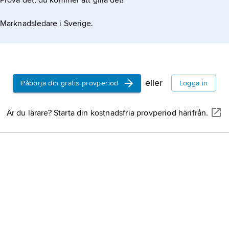
Prova det, du kommer att gilla det!
Marknadsledare i Sverige.
eller
Påbörja din gratis provperiod
Logga in
Är du lärare? Starta din kostnadsfria provperiod härifrån.