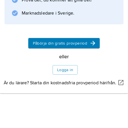
Prova det, du kommer att gilla det!
Marknadsledare i Sverige.
Information om artikeln
Påbörja din gratis provperiod
eller
Logga in
Är du lärare? Starta din kostnadsfria provperiod härifrån.