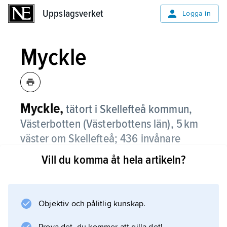
Uppslagsverket
Uppslagsverket
Logga in
Myckle
Myckle,
tätort i Skellefteå kommun,
Västerbotten (Västerbottens län), 5 km
väster om Skellefteå;
436 invånare
(2021)
.
Vill du komma åt hela artikeln?
Myckle, som ligger vid Skellefteälven, har
inga större arbetsplatser. Merparten av de
förvärvsarbetande pendlar till Skellefteå.
Objektiv och pålitlig kunskap.