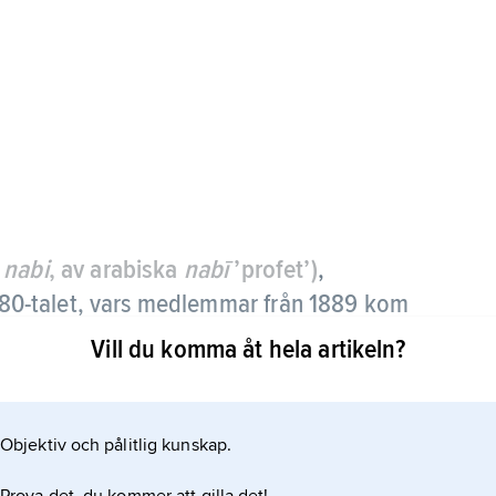
a
nabi
, av arabiska
nabī
’profet’)
,
 1880-talet, vars medlemmar från 1889 kom
tetismen och samtidigt bildade gruppen,
Vill du komma åt hela artikeln?
ratorden.
tan hade en allmänt traditionalistisk och
Objektiv och pålitlig kunskap.
lsk kyrklighet. Den utgjordes främst av Paul
och Félix Vallotton.