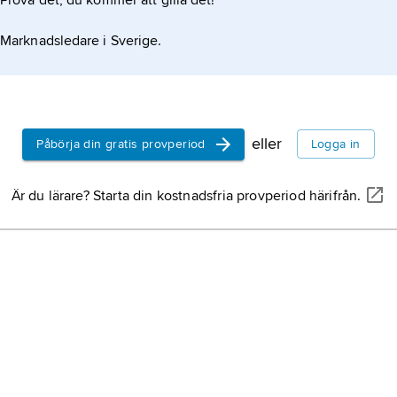
Prova det, du kommer att gilla det!
Marknadsledare i Sverige.
eller
Påbörja din gratis provperiod
Logga in
Är du lärare? Starta din kostnadsfria provperiod härifrån.