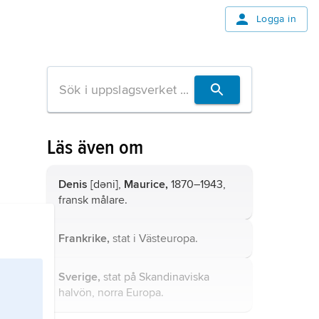
Logga in
Läs även om
Denis
[dəni],
Maurice,
1870–1943,
fransk målare.
Frankrike,
stat i Västeuropa.
Sverige,
stat på Skandinaviska
halvön, norra Europa.