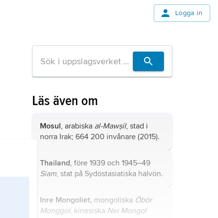
Logga in
Läs även om
Mosul
, arabiska
al-Mawṣil
, stad i
norra Irak; 664 200 invånare (2015).
Thailand
, före 1939 och 1945–49
Siam
, stat på Sydöstasiatiska halvön.
Inre Mongoliet,
mongoliska
Öbör
Monggol
, kinesiska
Nei Mongol