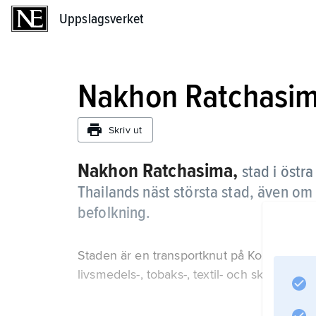
Uppslagsverket
Uppslagsverket
Nakhon Ratchasi
Skriv ut
Nakhon Ratchasima,
stad i östr
Thailands näst största stad, även om
befolkning.
Staden är en transportknut på Koratplatån 
livsmedels-, tobaks-, textil- och skogsindust