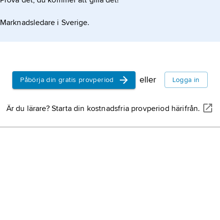
Prova det, du kommer att gilla det!
Marknadsledare i Sverige.
eller
Påbörja din gratis provperiod
Logga in
Är du lärare? Starta din kostnadsfria provperiod härifrån.