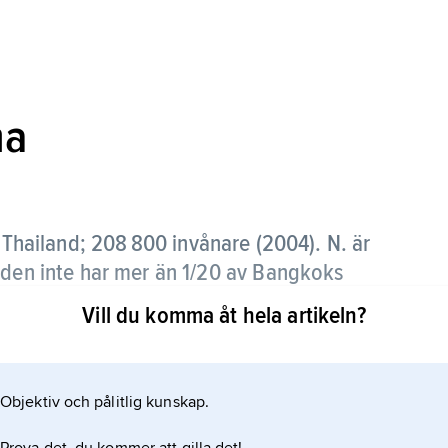
ma
a Thailand; 208 800 invånare (2004). N. är
 den inte har mer än 1/20 av Bangkoks
Vill du komma åt hela artikeln?
med framför allt bearbetning av områdets råvaror i
rier.
Objektiv och pålitlig kunskap.