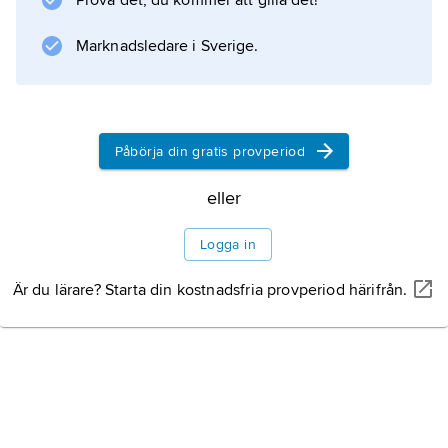
Prova det, du kommer att gilla det!
förflyttas nedåt så kraftigt att knickbildning på
urinledaren åstadkommer ett hinder för
Marknadsledare i Sverige.
urinflödet.
Påbörja din gratis provperiod
Information om artikeln
eller
Logga in
Är du lärare? Starta din kostnadsfria provperiod härifrån.