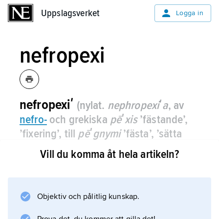
Uppslagsverket
Uppslagsverket
Logga in
nefropexi
nefropexiʹ
(nylat.
nephropexiʹa
, av
nefro-
och grekiska
pēʹxis
’fästande’,
’fixering’, till
pēʹgnymi
’fästa’, ’sätta
fast’)
, fixering av en rörlig njure till
Vill du komma åt hela artikeln?
mellangärdet genom ett kirurgiskt
ingrepp.
Objektiv och pålitlig kunskap.
Nefropexi, som i dag är en ovanlig åtgärd,
utförs om en njure vid upprätt kroppsställning