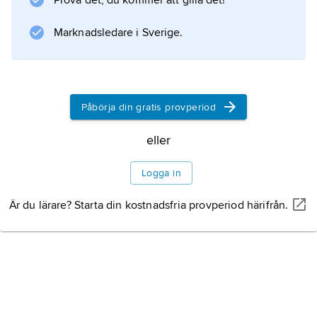
Prova det, du kommer att gilla det!
Marknadsledare i Sverige.
Påbörja din gratis provperiod
eller
Logga in
Är du lärare? Starta din kostnadsfria provperiod härifrån.