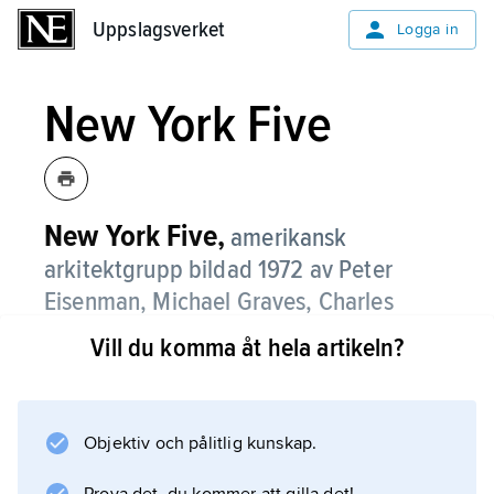
Uppslagsverket
Uppslagsverket
Logga in
New York Five
New York Five,
amerikansk
arkitektgrupp bildad 1972 av Peter
Eisenman, Michael Graves, Charles
Gwathmey (
1938–2009
), John Hejduk
Vill du komma åt hela artikeln?
och Richard Meier.
Gruppen utforskade i egna verk den tidiga
modernismens och då framför allt Le
Objektiv och pålitlig kunskap.
Corbusiers formspråk men tog avstånd från