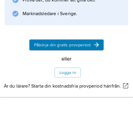
Prova det, du kommer att gilla det!
dess sociala engagemang.
Marknadsledare i Sverige.
Information om artikeln
Påbörja din gratis provperiod
eller
Logga in
Är du lärare? Starta din kostnadsfria provperiod härifrån.