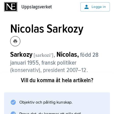
Uppslagsverket
Uppslagsverket
Logga in
Nicolas Sarkozy
Sarkozy
Nicolas,
,
född 28
[sarkoziʹ]
januari 1955, fransk politiker
(konservativ), president 2007–12.
Vill du komma åt hela artikeln?
Nicolas Sarkozy engagerade sig tidigt i
politiken och gaullistpartiet RPR. Han var
borgmästare i Neuilly-sur-Seine 1983–2002
och invaldes i nationalförsamlingen 1988.
Objektiv och pålitlig kunskap.