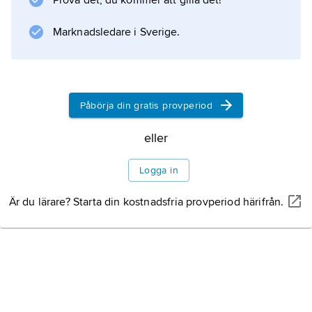
Prova det, du kommer att gilla det!
Marknadsledare i Sverige.
Information om artikeln
Påbörja din gratis provperiod
eller
Logga in
Är du lärare? Starta din kostnadsfria provperiod härifrån.