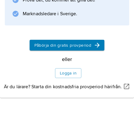
Prova det, du kommer att gilla det!
nordtyska låglandet. Andra kännemärken är
Lüneburger Heide i nordöst och det
Marknadsledare i Sverige.
vidsträckta marsklandskapet vid
nordsjökusten.
Historia
Påbörja din gratis provperiod
eller
Logga in
Information om artikeln
Är du lärare? Starta din kostnadsfria provperiod härifrån.