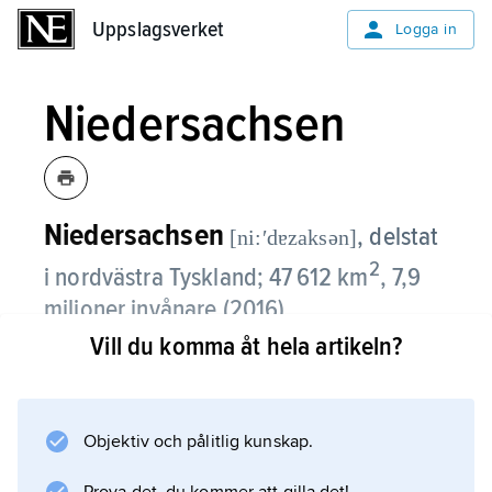
Uppslagsverket
Uppslagsverket
Logga in
Niedersachsen
Niedersachsen
,
delstat
[ni:ʹdɐzaksən]
2
i nordvästra Tyskland; 47 612 km
, 7,9
miljoner invånare (2016).
Vill du komma åt hela artikeln?
Niedersachsen, som är den näst största
delstaten, har en låg befolkningstäthet, mest
beroende på låg industriell utveckling.
Objektiv och pålitlig kunskap.
Förutom mindre höglandsområden i söder vid
Harz domineras landskapsbilden av det