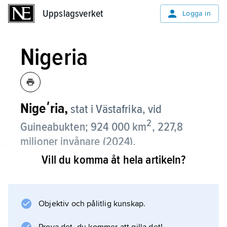
Uppslagsverket
Uppslagsverket
Logga in
Nigeria
Nigeʹria,
stat i Västafrika, vid
2
Guineabukten; 924 000 km
, 227,8
miljoner invånare (2024).
Vill du komma åt hela artikeln?
Nigeria gränsar i väster till Benin, i norr till
Niger, i nordöst till Tchad och i öster och
sydöst till Kamerun samt har i söder kust mot
Objektiv och pålitlig kunskap.
Atlanten. Huvudstad sedan 1991 är Abuja (2,7
miljoner invånare, 2022).