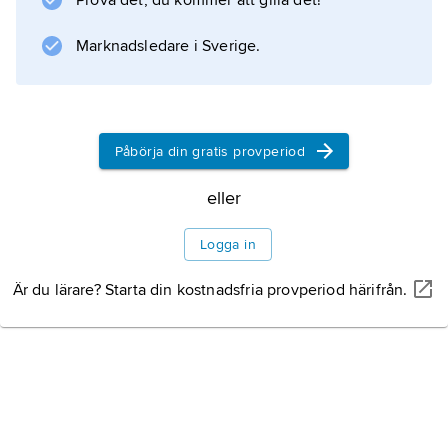
Prova det, du kommer att gilla det!
Inledning
Marknadsledare i Sverige.
Administrativ indelning
Påbörja din gratis provperiod
Natur
eller
Terrängformer och
Logga in
berggrund
Är du lärare? Starta din kostnadsfria provperiod härifrån.
Klimat
Växtliv