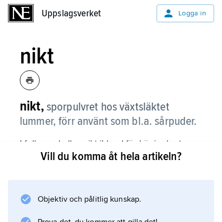
Uppslagsverket
Uppslagsverket
Logga in
nikt
nikt,
sporpulvret hos växtsläktet
lummer, förr använt som bl.a. sårpuder.
I folkmun kallas nikt ibland för kärringkrut.
Vill du komma åt hela artikeln?
Information om artikeln
Objektiv och pålitlig kunskap.