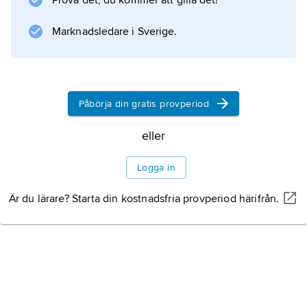
Prova det, du kommer att gilla det!
Marknadsledare i Sverige.
Påbörja din gratis provperiod
eller
Logga in
Är du lärare? Starta din kostnadsfria provperiod härifrån.