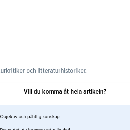
rkritiker och litteraturhistoriker.
Vill du komma åt hela artikeln?
n skrev en av de första böckerna om Strindberg
 litteraturhistoriska specialitet. Som kritiker i Nya
Objektiv och pålitlig kunskap.
 mycket konservativ bedömare.