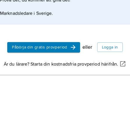
Prova det, du kommer att gilla det!
Marknadsledare i Sverige.
eller
Påbörja din gratis provperiod
Logga in
Är du lärare? Starta din kostnadsfria provperiod härifrån.