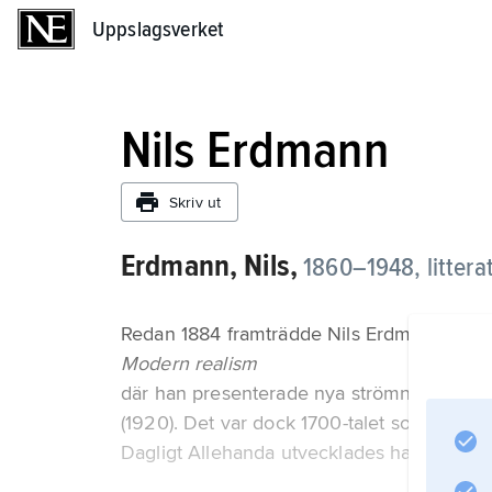
Uppslagsverket
Uppslagsverket
Nils Erdmann
Skriv ut
Erdmann, Nils,
1860–1948, litteratu
Redan 1884 framträdde Nils Erdmann med
Modern realism
där han presenterade nya strömningar. Ha
(1920). Det var dock 1700-talet som var hans
Dagligt Allehanda utvecklades han till en