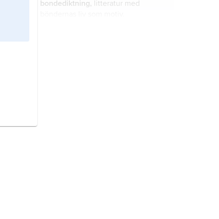
bondediktning,
litteratur med
böndernas liv som motiv.
litteraturteori,
benämning på sådana
föreställningar om ordkonst som
lägger grunden för ett vetenskapligt
studium av litteratur.
arbetardiktning,
begrepp som
främst innefattar litteratur vars
författare vuxit upp under proletära
förhållanden och själva
kroppsarbetat.
Dramaten,
Kungliga Dramatiska
Teatern AB
, Stockholm, Sveriges
nationalscen för talteater, statlig
kulturinstitution sedan 1975.
barnlitteratur,
skönlitteratur och
sakprosa producerad och utgiven för
barn.